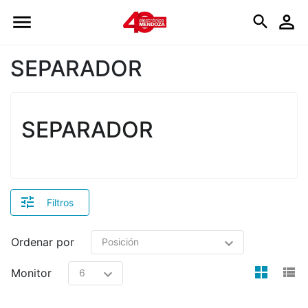
Logo
SEPARADOR
SEPARADOR
Filtros
Ordenar por
view
v
Monitor