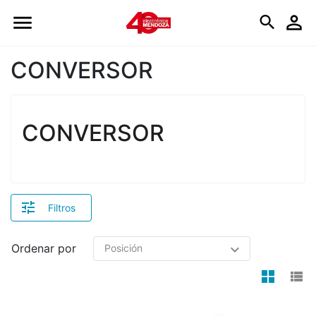
Logo
CONVERSOR
CONVERSOR
Filtros
Ordenar por
view
v