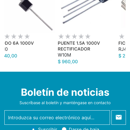
IODO 6A 1000V
PUENTE 1.5A 1000V
FICH
A10
RECTIFICADOR
RJ45
W10M
 640,00
$ 24
$ 960,00
Boletín de noticias
Suscríbase al boletín y manténgase en contacto
newsletter
Suscribir
Darse de baja